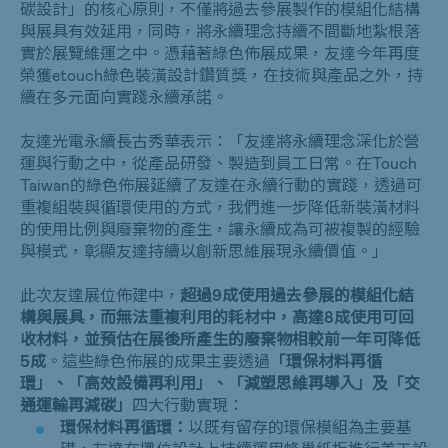
碳設計」的核心原則，不僅將過去參展製作的模組化結構
與展具有效延用，同時，將永續理念持續不間斷地紮根落
實於展覽維運之中。憑藉著綠色佈展成果，友達今年再度
榮獲etouch綠色裝潢設計鑽質獎，在技術與產品之外，持
續在多元面向實踐永續承諾。
友達光電永續長古秀華表示：「友達將永續理念深化於營
運與行動之中，從產品研發、製造到員工日常。在Touch
Taiwan的綠色佈展延續了友達在永續行動的實踐，透過可
重複組裝與循環使用的方式，我們進一步降低新裝潢材料
的使用比例與廢棄物的產生，讓永續成為可被複製的經驗
與模式，彰顯友達持續以創新思維展現永續價值。」
此次友達展位佈建中，
超過
9
成使用過去參展的模組化結
構與展具，而無法重複利用的耗材中，高達
8
成使用可回
收材料，並預估在展後所產生的廢棄物相較前一年可降低
5
成
。這些綠色佈展的成果主要透過
「環保材料再循
環」、「高效設備再利用」、「減塑思維再導入」及「交
通運輸再減碳」
四大行動實現：
環保材料再循環：
以既有留存的環保模組為主要基