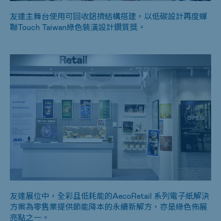
友達主舞台使用可回收鋁擠結構搭建，以低碳設計再度蟬
聯Touch Taiwan綠色裝潢設計鑽質獎。
友達展位中，全彩且低耗能的AecoRetail 系列電子紙解決
方案為零售業提供節能降本的永續新解方，亦是綠色佈展
亮點之一。