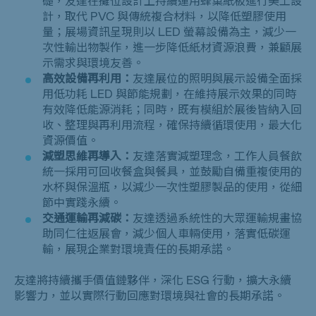
礎，友達在攤位設計上持續運用蜂巢紙板進行美工設
計，取代 PVC 與傳統複合材料，以降低塑膠使用
量；展場資訊呈現則以 LED 螢幕設備為主，減少一
次性輸出物製作，進一步降低紙材資源浪費，兼顧展
示需求與環境友善。
高效設備再利用：
友達展位的照明與展示設備全面採
用低功耗 LED 與節能規劃，在維持展示效果的同時
有效降低能源消耗；同時，既有模組於展後皆納入回
收、整理與再利用流程，確保持續循環使用，最大化
資源價值。
減塑思維再導入：
友達落實減塑理念，工作人員餐飲
統一採用可回收餐盒與餐具，並鼓勵自備重複使用的
水杯與保溫瓶，以減少一次性塑膠製品的使用，從細
節中實踐永續。
交通運輸再減碳：
友達透過系統性的大眾運輸規畫協
助同仁往返展會，減少個人車輛使用，落實低碳運
輸，展現企業對環境責任的長期承諾。
友達將持續攜手價值鏈夥伴，深化 ESG 行動，擴大永續
影響力，並以實際行動回應對環境與社會的長期承諾。