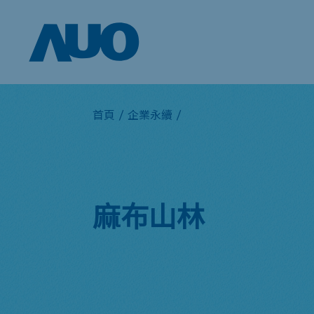
首頁
/
企業永續
/
麻布山林