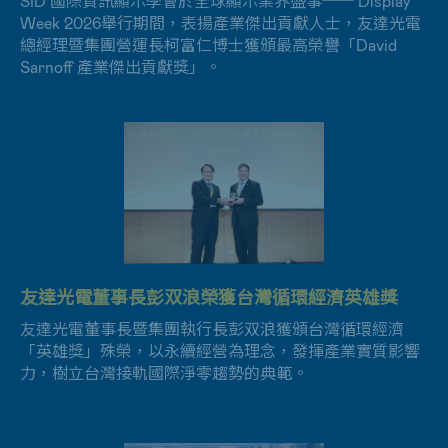
SID 國際資訊顯示學會於全球顯示業界盛事── Display
友達光電攜手國立成功大學共同成立聯合研發中心，未來
透過在垃圾掩埋場上建置太陽能系統，打造成勁關廟電
Project A list），在氣候變遷與水安全兩大主題獲全球領
卓越的永續競爭力，獲國際指數肯定。
數位化的標準。
Week 2026舉行期間，表揚產業傑出貢獻人士，友達光電
將共同投入於高階顯示技術、智慧醫療、循環永續等跨領
廠，讓垃圾掩埋場搖身變為太陽能電廠。
導級肯定。
總經理暨集團營運長柯富仁博士獲頒最高榮譽「David
域研究。
Sarnoff 產業傑出貢獻獎」。
友達GRC總部大樓通過 ISO 14068-1碳中和查證
友達光電榮獲全球及台灣企業永續獎9項大獎
友達前瞻顯示技術與綠能環保建築解決方案 獲台灣
友達攜手Garmin 推出首款Micro LED智慧手錶
友達打造智慧工廠韌性 勇奪德國ROI-EFESO工業
精品獎榮耀
「友達全球研發中心（Global Research Center，
友達長期致力ESG平衡發展，全方位優異表現榮獲全球及
友達光電董事長彭双浪榮獲台灣循環經濟英雄獎
4.0大獎
友達攜手Garmin推出全球首款Micro LED智慧手錶——
GRC）」總部大樓，通過ISO 14068-1:2023碳中和管理標
台灣企業永續獎9項大獎。其中包含因多年來推動智慧製
包括8K 無邊框電視面板、曲面顯示器與太陽能美學建築解
fēnix 8 Pro MicroLED，帶來在運動與戶外探索場景中的
準查證，並承諾於2030年實現台灣所有辦公據點均朝此目
造有成，獲得全球企業永續獎「最佳案例獎」。
友達光電董事長暨集團執行長彭双浪獲頒台灣循環經濟
友達整合AIoT推動自動化、高效管理系統，解決生產製程
決方案，搶智慧場域商機。
卓越表現，重新定義智慧穿戴裝置的顯示標準。
標邁進。
「英雄獎」殊榮，以永續經營為理念，發揮產業實質影響
的痛點，進一步提升生產效率，數位轉型實力顯著，成為
力，樹立台灣接軌國際淨零趨勢的典範。
全台首家公司、亦是全球首家顯示器製造業獲得德國工業
4.0獎肯定。