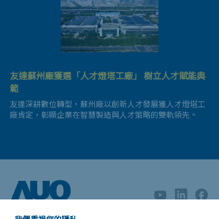
友達昆山第六代LTPS二期投產啟用
友達光電董事長彭双浪獲 AREA 亞洲企業社會責任
達擎與元太擬合資公司 打造大型電子紙模組生產線
友達宣布完成收購德國BHTC 躍居智慧移動服務領
友達宣佈昆山廠單月總產能突破4萬片玻璃基板，並透過
獎肯定
友達蘇州廠獲選「人才燈塔工廠」 樹立人才賦能典
導供應商
達擎與元太擬成立合資公司，打造大型電子紙模組生產
擴產計畫，拓展高階加值化產品及智慧車載應用布局。
落實責任企業家精神於企業經營與價值鏈共同打造永續生
範
友達獨家A.R.T.顯示技術獲全球首張德國萊茵TÜV
線，高效對接客戶需求加速拓展低碳轉型智慧顯示應用商
此次兩家公司的結合，落實友達拓展智慧移動生態圈，優
態圈。
機。
無反射認證
化雙方資源配置，於產品、客戶及製造三大布局達到綜效
友達深耕數位轉型，蘇州廠以創新人才發展獲人才燈塔工
的確切實現。
廠肯定，彰顯企業在智慧製造與人才策略的雙軌領先。
友達獨家A.R.T.顯示技術與宏碁、明基同獲全球首張德國
萊因TÜV無反射認證，突破顯示器技術框架，明亮環境下
還原真實影像打造舒適護眼的使用者體驗。
友達董事會決議通過收購德國BHTC拓展智慧移動
生態圈
獲得世界經濟論壇肯定入選「全球燈塔工廠」，引
友達攜手Sony Honda Mobility驚艷CES2025