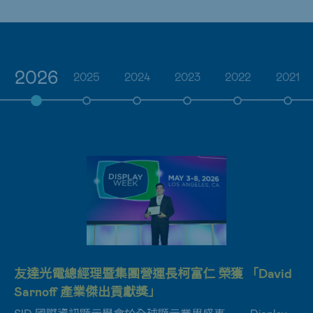
2026
2025
2024
2023
2022
2021
友達光電總經理暨集團營運長柯富仁 榮獲 「David
友達獲CDP雙「A」最高評級 展現永續領導力
友達卓越永續競爭力 第14年入選DJSI道瓊永續指數
友達耘康與中國醫藥大學中醫學院簽署產學合作
友達攜手成大啟動聯合研發中心 聚焦智慧醫療場域
友達囊括光鐸獎「優良系統廠商」與「優良地面型
Sarnoff 產業傑出貢獻獎」
及循環經濟應用趨勢
系統」雙項榮譽
友達積極實踐淨零減碳、布局永續經營，2025年榮獲國際
友達致力永續平衡發展，第14年入選DJSI世界指數成分股
友達耘康攜手中醫大中醫學院開展中醫診斷數位化的教學
碳揭露權威CDP雙A頂尖評級(Carbon Disclosure
（DJSI World），在全球頂尖電子設備儀器元件產業展現
項目與臨床研究，共同推進中西醫整合，並建立中醫診斷