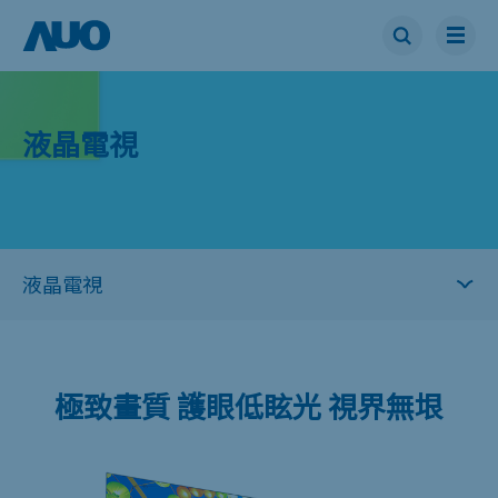
液晶電視
極致畫質 護眼低眩光 視界無垠