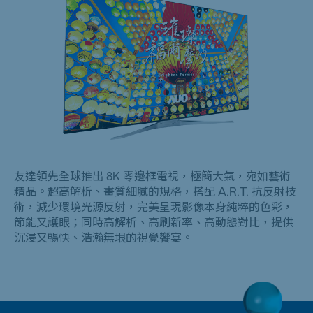
友達領先全球推出 8K 零邊框電視，極簡大氣，宛如藝術
精品。超高解析、畫質細膩的規格，搭配 A.R.T. 抗反射技
術，減少環境光源反射，完美呈現影像本身純粹的色彩，
節能又護眼；同時高解析、高刷新率、高動態對比，提供
沉浸又暢快、浩瀚無垠的視覺饗宴。