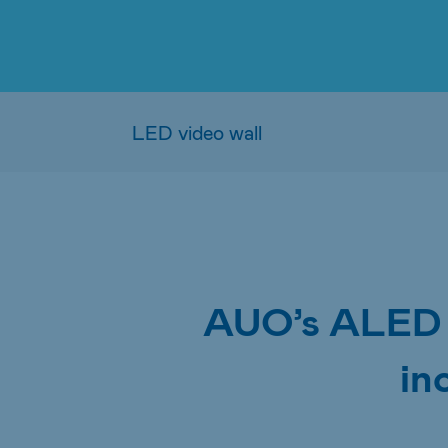
AUO’s ALED vi
in