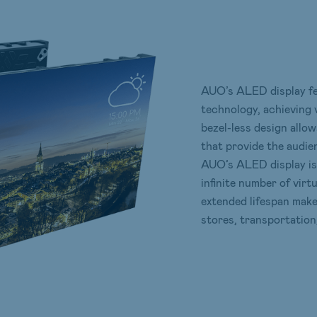
AUO’s ALED display fe
technology, achieving v
bezel-less design allow
that provide the audie
AUO’s ALED display is 
infinite number of virt
extended lifespan make 
stores, transportatio