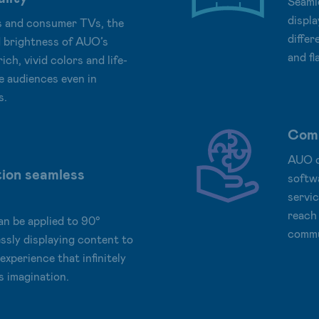
Seaml
displa
s and consumer TVs, the
differ
d brightness of AUO’s
and fl
ich, vivid colors and life-
e audiences even in
s.
Comp
AUO o
ion seamless
softwa
servi
reach
n be applied to 90°
commu
essly displaying content to
experience that infinitely
s imagination.