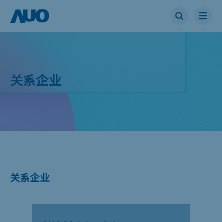
关系企业
关系企业